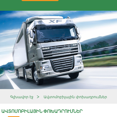
>
Գլխավոր էջ
Ավտոմոբիլային փոխադրումներ
ԱՎՏՈՄՈԲԻԼԱՅԻՆ ՓՈԽԱԴՐՈՒՄՆԵՐ