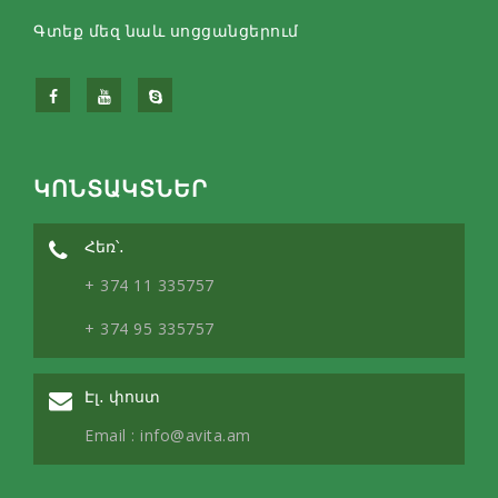
Գտեք մեզ նաև սոցցանցերում
ԿՈՆՏԱԿՏՆԵՐ
Հեռ՝․
+ 374 11 335757
+ 374 95 335757
Էլ․ փոստ
Email :
info@avita.am